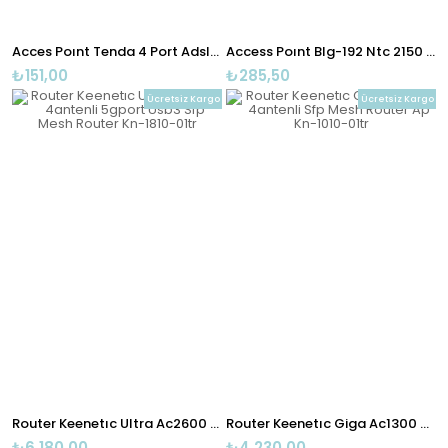
Acces Poınt Tenda 4 Port Adsl2+modem Router 300mpbs D301
Access Poınt Blg-192 Ntc 2150 2*5 Dpı
₺151,00
₺285,50
Ücretsiz Kargo
Ücretsiz Kargo
Router Keenetıc Ultra Ac2600 4antenli 5gport Usb3 Sfp Mesh Router Kn-1810-01tr
Router Keenetıc Giga Ac1300 4antenli Sfp Mesh Router Ap Kn-1010-01tr
₺6.180,00
₺4.230,00