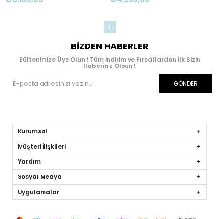
1
BIZDEN HABERLER
Bültenimize Üye Olun ! Tüm İndirim ve Fırsatlardan İlk Sizin
Haberiniz Olsun !
GÖNDER
Kurumsal
Müşteri İlişkileri
Yardım
Sosyal Medya
Uygulamalar