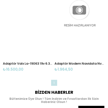
Adaptör Valx La-19063 19v 6.32a 5.5* 2.5mm Asus Notebook Adp
Adaptör Modem Navidata Nvd-123c 19v-1a
₺16.500,00
₺1.964,50
1
BIZDEN HABERLER
Bültenimize Üye Olun ! Tüm İndirim ve Fırsatlardan İlk Sizin
Haberiniz Olsun !