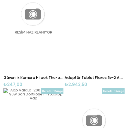
Güvenlik Kamera Hilook Thc-b210-m Tvı 1mp 2.8mm
Adaptör Tablet Flaxes 5v-2 A Apfel
₺247,00
₺2.943,50
Ücretsiz Kargo
Ücretsiz Kargo