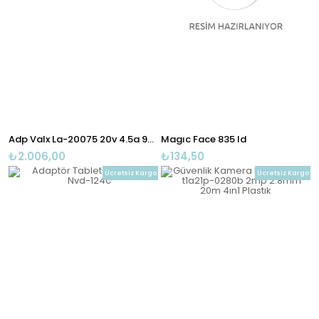
Adp Valx La-20075 20v 4.5a 90w Sarı Dörtköşe Pin Laptop Adp
Magıc Face 835 Id
₺2.006,00
₺134,50
Ücretsiz Kargo
Ücretsiz Kargo