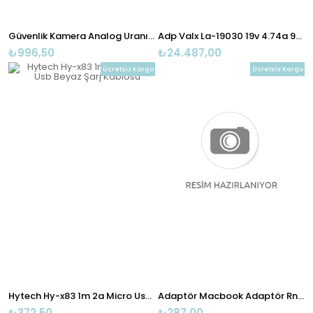
Güvenlik Kamera Analog Uranıum And51-r1072c 1/3cmos 1000tvl
Adp Valx La-19030 19v 4.74a 90w 5.5 X 3.0 Laptop Adp
₺996,50
₺24.487,00
Ücretsiz Kargo
Ücretsiz Kargo
Hytech Hy-x83 1m 2a Micro Usb Beyaz Şarj Kablosu
Adaptör Macbook Adaptör Rna-ap10
₺372,50
₺287,00