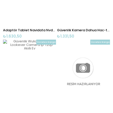
Adaptör Tablet Navidata Nvd-124c
Güvenlik Kamera Dahua Hac-t1a21p-0280b 2mp 2.8mm 20m 4ın1 Plastık
₺1.630,50
₺1.331,50
Ücretsiz Kargo
Ücretsiz Kargo