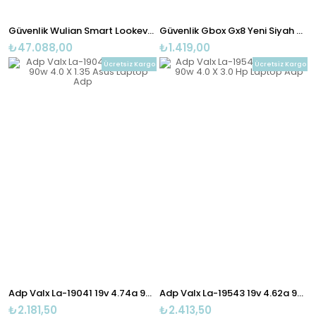
Güvenlik Wulian Smart Lookever Camera Ip 720p Akıllı Ev
Güvenlik Gbox Gx8 Yeni Siyah Junction Indoor Box+taban Dahil
₺47.088,00
₺1.419,00
Ücretsiz Kargo
Ücretsiz Kargo
Adp Valx La-19041 19v 4.74a 90w 4.0 X 1.35 Asus Laptop Adp
Adp Valx La-19543 19v 4.62a 90w 4.0 X 3.0 Hp Laptop Adp
₺2.181,50
₺2.413,50