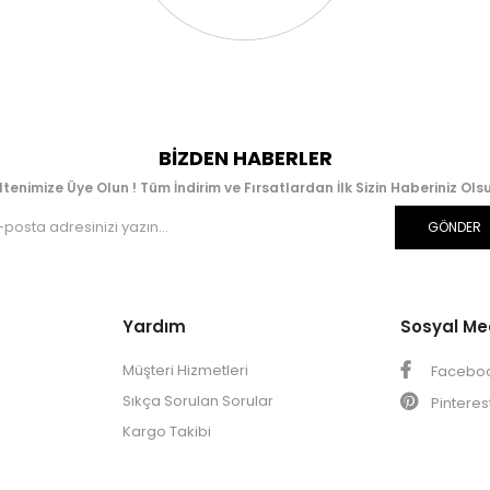
BIZDEN HABERLER
ltenimize Üye Olun ! Tüm İndirim ve Fırsatlardan İlk Sizin Haberiniz Olsu
GÖNDER
Yardım
Sosyal M
Müşteri Hizmetleri
Facebo
Sıkça Sorulan Sorular
Pinteres
Kargo Takibi