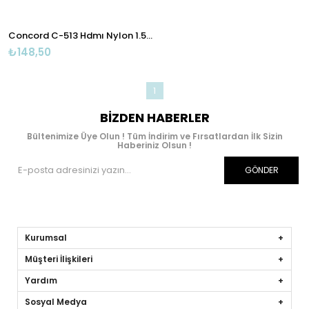
Concord C-513 Hdmı Nylon 1.5m-kablo
₺148,50
1
BIZDEN HABERLER
Bültenimize Üye Olun ! Tüm İndirim ve Fırsatlardan İlk Sizin
Haberiniz Olsun !
GÖNDER
Kurumsal
Müşteri İlişkileri
Yardım
Sosyal Medya