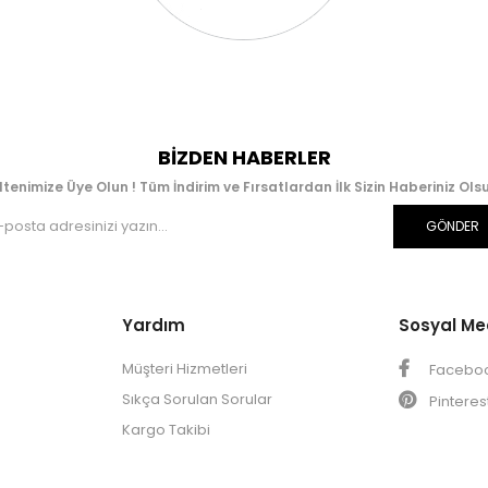
BIZDEN HABERLER
ltenimize Üye Olun ! Tüm İndirim ve Fırsatlardan İlk Sizin Haberiniz Olsu
GÖNDER
Yardım
Sosyal M
Müşteri Hizmetleri
Facebo
Sıkça Sorulan Sorular
Pinteres
Kargo Takibi